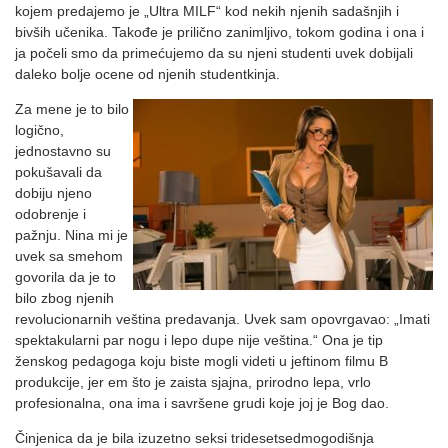
kojem predajemo je „Ultra MILF“ kod nekih njenih sadašnjih i
bivših učenika. Takođe je prilično zanimljivo, tokom godina i ona i
ja počeli smo da primećujemo da su njeni studenti uvek dobijali
daleko bolje ocene od njenih studentkinja.
Za mene je to bilo
logično,
jednostavno su
pokušavali da
dobiju njeno
odobrenje i
pažnju. Nina mi je
uvek sa smehom
govorila da je to
bilo zbog njenih
revolucionarnih veština predavanja. Uvek sam opovrgavao: „Imati
spektakularni par nogu i lepo dupe nije veština.“ Ona je tip
ženskog pedagoga koju biste mogli videti u jeftinom filmu B
produkcije, jer em što je zaista sjajna, prirodno lepa, vrlo
profesionalna, ona ima i savršene grudi koje joj je Bog dao.
Činjenica da je bila izuzetno seksi tridesetsedmogodišnja