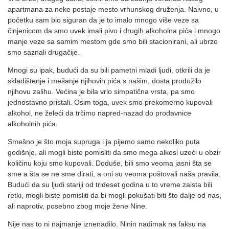
apartmana za neke postaje mesto vrhunskog druženja. Naivno, u
početku sam bio siguran da je to imalo mnogo više veze sa
činjenicom da smo uvek imali pivo i drugih alkoholna pića i mnogo
manje veze sa samim mestom gde smo bili stacionirani, ali ubrzo
smo saznali drugačije.
Mnogi su ipak, budući da su bili pametni mladi ljudi, otkrili da je
skladištenje i mešanje njihovih pića s našim, dosta produžilo
njihovu zalihu. Većina je bila vrlo simpatična vrsta, pa smo
jednostavno pristali. Osim toga, uvek smo prekomerno kupovali
alkohol, ne želeći da trčimo napred-nazad do prodavnice
alkoholnih pića.
Smešno je što moja supruga i ja pijemo samo nekoliko puta
godišnje, ali mogli biste pomisliti da smo mega alkosi uzeći u obzir
količinu koju smo kupovali. Doduše, bili smo veoma jasni šta se
sme a šta se ne sme dirati, a oni su veoma poštovali naša pravila.
Budući da su ljudi stariji od trideset godina u to vreme zaista bili
retki, mogli biste pomisliti da bi mogli pokušati biti što dalje od nas,
ali naprotiv, posebno zbog moje žene Nine.
Nije nas to ni najmanje iznenadilo. Ninin nadimak na faksu na