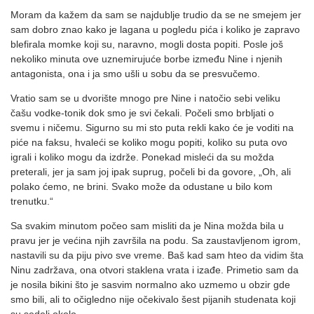
Moram da kažem da sam se najdublje trudio da se ne smejem jer
sam dobro znao kako je lagana u pogledu pića i koliko je zapravo
blefirala momke koji su, naravno, mogli dosta popiti. Posle još
nekoliko minuta ove uznemirujuće borbe između Nine i njenih
antagonista, ona i ja smo ušli u sobu da se presvučemo.
Vratio sam se u dvorište mnogo pre Nine i natočio sebi veliku
čašu vodke-tonik dok smo je svi čekali. Počeli smo brbljati o
svemu i ničemu. Sigurno su mi sto puta rekli kako će je voditi na
piće na faksu, hvaleći se koliko mogu popiti, koliko su puta ovo
igrali i koliko mogu da izdrže. Ponekad misleći da su možda
preterali, jer ja sam joj ipak suprug, počeli bi da govore, „Oh, ali
polako ćemo, ne brini. Svako može da odustane u bilo kom
trenutku.“
Sa svakim minutom počeo sam misliti da je Nina možda bila u
pravu jer je većina njih završila na podu. Sa zaustavljenom igrom,
nastavili su da piju pivo sve vreme. Baš kad sam hteo da vidim šta
Ninu zadržava, ona otvori staklena vrata i izađe. Primetio sam da
je nosila bikini što je sasvim normalno ako uzmemo u obzir gde
smo bili, ali to očigledno nije očekivalo šest pijanih studenata koji