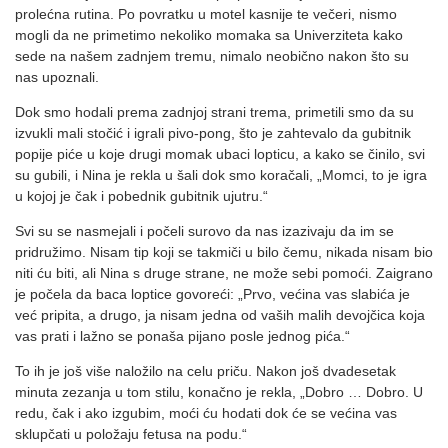
prolećna rutina. Po povratku u motel kasnije te večeri, nismo
mogli da ne primetimo nekoliko momaka sa Univerziteta kako
sede na našem zadnjem tremu, nimalo neobično nakon što su
nas upoznali.
Dok smo hodali prema zadnjoj strani trema, primetili smo da su
izvukli mali stočić i igrali pivo-pong, što je zahtevalo da gubitnik
popije piće u koje drugi momak ubaci lopticu, a kako se činilo, svi
su gubili, i Nina je rekla u šali dok smo koračali, „Momci, to je igra
u kojoj je čak i pobednik gubitnik ujutru.“
Svi su se nasmejali i počeli surovo da nas izazivaju da im se
pridružimo. Nisam tip koji se takmiči u bilo čemu, nikada nisam bio
niti ću biti, ali Nina s druge strane, ne može sebi pomoći. Zaigrano
je počela da baca loptice govoreći: „Prvo, većina vas slabića je
već pripita, a drugo, ja nisam jedna od vaših malih devojčica koja
vas prati i lažno se ponaša pijano posle jednog pića.“
To ih je još više naložilo na celu priču. Nakon još dvadesetak
minuta zezanja u tom stilu, konačno je rekla, „Dobro … Dobro. U
redu, čak i ako izgubim, moći ću hodati dok će se većina vas
sklupčati u položaju fetusa na podu.“