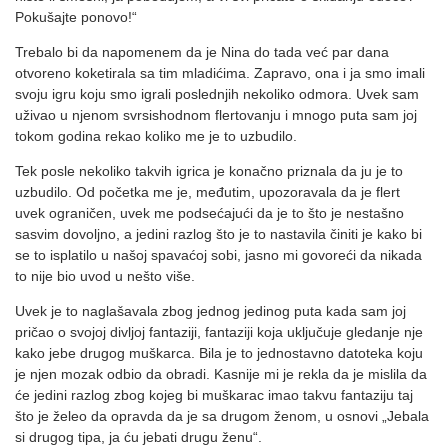
Pokušajte ponovo!“
Trebalo bi da napomenem da je Nina do tada već par dana
otvoreno koketirala sa tim mladićima. Zapravo, ona i ja smo imali
svoju igru koju smo igrali poslednjih nekoliko odmora. Uvek sam
uživao u njenom svrsishodnom flertovanju i mnogo puta sam joj
tokom godina rekao koliko me je to uzbudilo.
Tek posle nekoliko takvih igrica je konačno priznala da ju je to
uzbudilo. Od početka me je, međutim, upozoravala da je flert
uvek ograničen, uvek me podsećajući da je to što je nestašno
sasvim dovoljno, a jedini razlog što je to nastavila činiti je kako bi
se to isplatilo u našoj spavaćoj sobi, jasno mi govoreći da nikada
to nije bio uvod u nešto više.
Uvek je to naglašavala zbog jednog jedinog puta kada sam joj
pričao o svojoj divljoj fantaziji, fantaziji koja uključuje gledanje nje
kako jebe drugog muškarca. Bila je to jednostavno datoteka koju
je njen mozak odbio da obradi. Kasnije mi je rekla da je mislila da
će jedini razlog zbog kojeg bi muškarac imao takvu fantaziju taj
što je želeo da opravda da je sa drugom ženom, u osnovi „Jebala
si drugog tipa, ja ću jebati drugu ženu“.