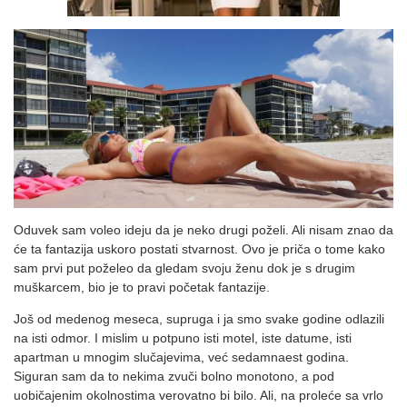
Oduvek sam voleo ideju da je neko drugi poželi. Ali nisam znao da
će ta fantazija uskoro postati stvarnost. Ovo je priča o tome kako
sam prvi put poželeo da gledam svoju ženu dok je s drugim
muškarcem, bio je to pravi početak fantazije.
Još od medenog meseca, supruga i ja smo svake godine odlazili
na isti odmor. I mislim u potpuno isti motel, iste datume, isti
apartman u mnogim slučajevima, već sedamnaest godina.
Siguran sam da to nekima zvuči bolno monotono, a pod
uobičajenim okolnostima verovatno bi bilo. Ali, na proleće sa vrlo