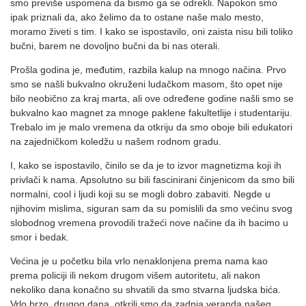
smo previše uspomena da bismo ga se odrekli. Napokon smo
ipak priznali da, ako želimo da to ostane naše malo mesto,
moramo živeti s tim. I kako se ispostavilo, oni zaista nisu bili toliko
bučni, barem ne dovoljno bučni da bi nas oterali.
Prošla godina je, međutim, razbila kalup na mnogo načina. Prvo
smo se našli bukvalno okruženi ludačkom masom, što opet nije
bilo neobično za kraj marta, ali ove određene godine našli smo se
bukvalno kao magnet za mnoge paklene fakultetlije i studentariju.
Trebalo im je malo vremena da otkriju da smo oboje bili edukatori
na zajedničkom koledžu u našem rodnom gradu.
I, kako se ispostavilo, činilo se da je to izvor magnetizma koji ih
privlači k nama. Apsolutno su bili fascinirani činjenicom da smo bili
normalni, cool i ljudi koji su se mogli dobro zabaviti. Negde u
njihovim mislima, siguran sam da su pomislili da smo većinu svog
slobodnog vremena provodili tražeći nove načine da ih bacimo u
smor i bedak.
Većina je u početku bila vrlo nenaklonjena prema nama kao
prema policiji ili nekom drugom višem autoritetu, ali nakon
nekoliko dana konačno su shvatili da smo stvarna ljudska bića.
Vrlo brzo, drugog dana, otkrili smo da zadnja veranda našeg