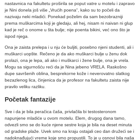
nastavnica na fakultetu proširila se poput vatre u motelu i zapravo
je Nini donela još više „Vrućih poena“, kako su to počeli da
nazivaju neki mladići. Ponekad poželim da sam bezobrazniji
prema muškarcima koji je gledaju, ali hej, nisam ni naivan ni glup
kad je reč o onome u šta bulje; nije poenta bikini, već ono što je
ispod njega.
Ona je zaista prelepa i u nju će buljiti, posebno njeni studenti, ali i
muškarci uopšte. Rečeno je da ako muškarci bulje u ženu dok
prolazi, ona je lepa, ali ako i muškarci i žene bulje, ona je vrela.
Mogu sa sigurnošću reći da je Nina jebeno VRELA. Raskošno
dupe savršenih oblina, besprekorne kože i neverovatno slatkog
bezazlenog lica, činjenica da je profesor na fakultetu zaista nije
pravilo veliku razliku.
Početak fantazije
Sve i da je bila peračica čaša, privlačila bi testosteronom
napunjene mladiće u ovom motelu. Elem, drugog dana tamo,
odvezli smo se do kuće njene sestre koja je bila na deset minuta
od gradske plaže. Uvek smo na kraju ostajali ceo dan družeći se i
nadoknađujući vreme koje smo propustili. To je u osnovi bila naša