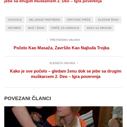
jebe sa drugim muškarcem 2. Deo – Igra poverenja
CUCKOLD
DELJENJE PARTNERA
EROTSKE PRIČE
GLEDAM ŽENU
HOTWIFE
MUŽ I ŽENA
PRIČE ZA ODRASLE
SEKS SA DRUGIM
PRETHODNA OBJAVA
Počelo Kao Masaža, Završilo Kao Najluđa Trojka
SLEDEĆA OBJAVA
Kako je sve počelo – gledam ženu dok se jebe sa drugim
muškarcem 2. Deo – Igra poverenja
POVEZANI ČLANCI