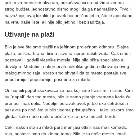
uskim vremenskim okvirom, pokušavajući da održimo veoma
strog budžet, jednostavno nismo mogli da ga nadmašimo. Prvo i
najvažnije, ovaj lokalitet je uvek bio prilično jeftin, što je apsolutno
na vrhu naše liste, ali nije bilo jeftino i bez sadržaja.
Uživanje na plaži
Bilo je sve što smo tražili na jeftinom prolećnom odmoru. Sjajna
plaža, odlična hrana, tišina i sve to ispred naših vrata. Čak smo i
poznavali i gotivili vlasnike motela. Nije bilo ništa specijalno ali
dovoljno. Međutim, nakon prvih nekoliko godina otkrivanja ovog
malog mirnog raja, ubrzo smo shvatili da to mesto postaje sve
popularnije i popularnije, posebno za mlade.
Oni su bili poput skakavaca za nas koji smo tražili mir i tišinu. Čim
su “napali“ deo tog mesta, bilo je samo pitanje vremena kada će
pronaći i naš delić. Nedeljni boravak uvek je bio oko četrdeset i
pet evra po noći što je bilo veoma pristupačno. I tako, uskoro smo
gledali kako naše malo utočište klizi u ruke moćnih hordi.
Čak i nakon što su mladi parti manijaci otkrili naš mali komadić
raja, nastavili smo da idemo tamo. Bilo je to naše mesto, imali