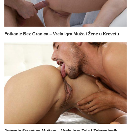
Fotkanje Bez Granica – Vrela Igra Muža i Žene u Krevetu
Jutarnja Strast sa Mužem – Vrela Igra Tela i Zabranjenih