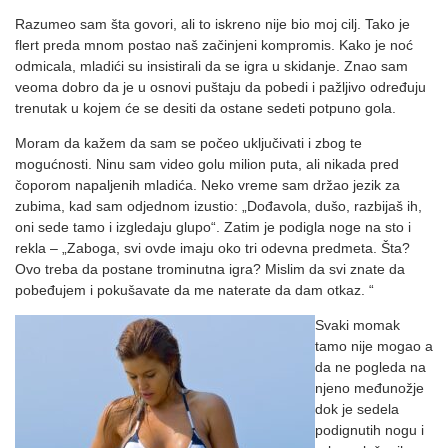
Razumeo sam šta govori, ali to iskreno nije bio moj cilj. Tako je
flert preda mnom postao naš začinjeni kompromis. Kako je noć
odmicala, mladići su insistirali da se igra u skidanje. Znao sam
veoma dobro da je u osnovi puštaju da pobedi i pažljivo određuju
trenutak u kojem će se desiti da ostane sedeti potpuno gola.
Moram da kažem da sam se počeo uključivati i zbog te
mogućnosti. Ninu sam video golu milion puta, ali nikada pred
čoporom napaljenih mladića. Neko vreme sam držao jezik za
zubima, kad sam odjednom izustio: „Dođavola, dušo, razbijaš ih,
oni sede tamo i izgledaju glupo“. Zatim je podigla noge na sto i
rekla – „Zaboga, svi ovde imaju oko tri odevna predmeta. Šta?
Ovo treba da postane trominutna igra? Mislim da svi znate da
pobeđujem i pokušavate da me naterate da dam otkaz. “
Svaki momak
tamo nije mogao a
da ne pogleda na
njeno međunožje
dok je sedela
podignutih nogu i