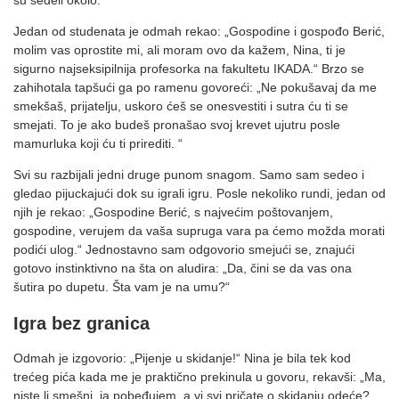
su sedeli okolo.
Jedan od studenata je odmah rekao: „Gospodine i gospođo Berić,
molim vas oprostite mi, ali moram ovo da kažem, Nina, ti je
sigurno najseksipilnija profesorka na fakultetu IKADA.“ Brzo se
zahihotala tapšući ga po ramenu govoreći: „Ne pokušavaj da me
smekšaš, prijatelju, uskoro ćeš se onesvestiti i sutra ću ti se
smejati. To je ako budeš pronašao svoj krevet ujutru posle
mamurluka koji ću ti prirediti. “
Svi su razbijali jedni druge punom snagom. Samo sam sedeo i
gledao pijuckajući dok su igrali igru. Posle nekoliko rundi, jedan od
njih je rekao: „Gospodine Berić, s najvećim poštovanjem,
gospodine, verujem da vaša supruga vara pa ćemo možda morati
podići ulog.“ Jednostavno sam odgovorio smejući se, znajući
gotovo instinktivno na šta on aludira: „Da, čini se da vas ona
šutira po dupetu. Šta vam je na umu?“
Igra bez granica
Odmah je izgovorio: „Pijenje u skidanje!“ Nina je bila tek kod
trećeg pića kada me je praktično prekinula u govoru, rekavši: „Ma,
niste li smešni, ja pobeđujem, a vi svi pričate o skidanju odeće?