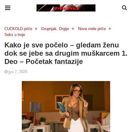
CUCKOLD priče
Grupnjak, Orgije
Nove vrele priče
Seks u troje
Kako je sve počelo – gledam ženu
dok se jebe sa drugim muškarcem 1.
Deo – Početak fantazije
јун 7, 2025