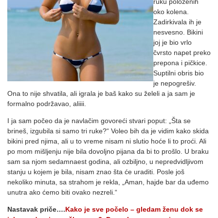
ruku položenih
oko kolena.
Zadirkivala ih je
nesvesno. Bikini
joj je bio vrlo
čvrsto napet preko
prepona i pičkice.
Suptilni obris bio
je nepogrešiv.
Ona to nije shvatila, ali igrala je baš kako su želeli a ja sam je
formalno podržavao, aliiii.
I ja sam počeo da je navlačim govoreći stvari poput: „Šta se
brineš, izgubila si samo tri ruke?“ Voleo bih da je vidim kako skida
bikini pred njima, ali u to vreme nisam ni slutio hoće li to proći. Ali
po mom mišljenju nije bila dovoljno pijana da bi to prošlo. U braku
sam sa njom sedamnaest godina, ali ozbiljno, u nepredvidljivom
stanju u kojem je bila, nisam znao šta će uraditi. Posle još
nekoliko minuta, sa strahom je rekla, „Aman, hajde bar da uđemo
unutra ako ćemo biti ovako nezreli.“
Nastavak priče….
Kako je sve počelo – gledam ženu dok se