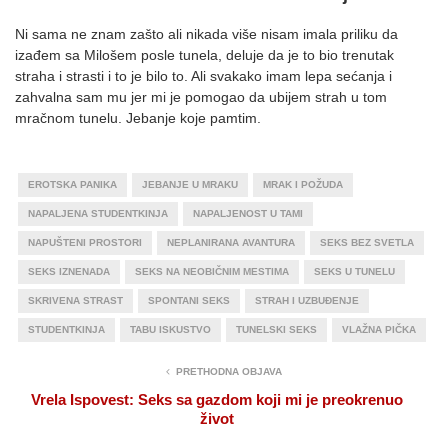
Ni sama ne znam zašto ali nikada više nisam imala priliku da
izađem sa Milošem posle tunela, deluje da je to bio trenutak
straha i strasti i to je bilo to. Ali svakako imam lepa sećanja i
zahvalna sam mu jer mi je pomogao da ubijem strah u tom
mračnom tunelu. Jebanje koje pamtim.
EROTSKA PANIKA
JEBANJE U MRAKU
MRAK I POŽUDA
NAPALJENA STUDENTKINJA
NAPALJENOST U TAMI
NAPUŠTENI PROSTORI
NEPLANIRANA AVANTURA
SEKS BEZ SVETLA
SEKS IZNENADA
SEKS NA NEOBIČNIM MESTIMA
SEKS U TUNELU
SKRIVENA STRAST
SPONTANI SEKS
STRAH I UZBUĐENJE
STUDENTKINJA
TABU ISKUSTVO
TUNELSKI SEKS
VLAŽNA PIČKA
PRETHODNA OBJAVA
Vrela Ispovest: Seks sa gazdom koji mi je preokrenuo
život