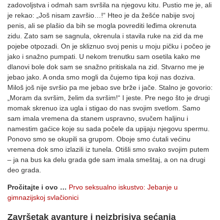
zadovoljstva i odmah sam svršila na njegovu kitu. Pustio me je, ali
je rekao: „Još nisam završio…!“ Hteo je da žešće nabije svoj
penis, ali se plašio da bih se mogla povrediti leđima okrenuta
zidu. Zato sam se sagnula, okrenula i stavila ruke na zid da me
pojebe otpozadi. On je skliznuo svoj penis u moju pičku i počeo je
jako i snažno pumpati. U nekom trenutku sam osetila kako me
dlanovi bole dok sam se snažno pritiskala na zid. Stvarno me je
jebao jako. A onda smo mogli da čujemo tipa koji nas doziva.
Miloš još nije svršio pa me jebao sve brže i jače. Stalno je govorio:
„Moram da svršim, želim da svršim!“ I jeste. Pre nego što je drugi
momak skrenuo iza ugla i stigao do nas svojim svetlom. Samo
sam imala vremena da stanem uspravno, svučem haljinu i
namestim gaćice koje su sada počele da upijaju njegovu spermu.
Ponovo smo se okupili sa grupom. Oboje smo ćutali većinu
vremena dok smo izlazili iz tunela. Otišli ​​smo svako svojim putem
– ja na bus ka delu grada gde sam imala smeštaj, a on na drugi
deo grada.
Pročitajte i ovo …
Prvo seksualno iskustvo: Jebanje u
gimnazijskoj svlačionici
Završetak avanture i neizbrisiva sećanja