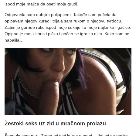
ispod moje majice da oseti moje grudi.
Odgovorila sam dubljim poljupcem. Takođe sam počela da
opipavam njegov kurac i trljala sam rukom o njegovu tvrdoću.
Zatim je gurnuo ruku ispod moje suknje i u moje najlonke i gaćice.
Opipao je moj klitoris i pičku i počeo se igrati s njim. Kako sam se
napalila…
Žestoki seks uz zid u mračnom prolazu
Šapnula sam mu: „Treba mi tvoj kurac u meni… daj mi ga molim