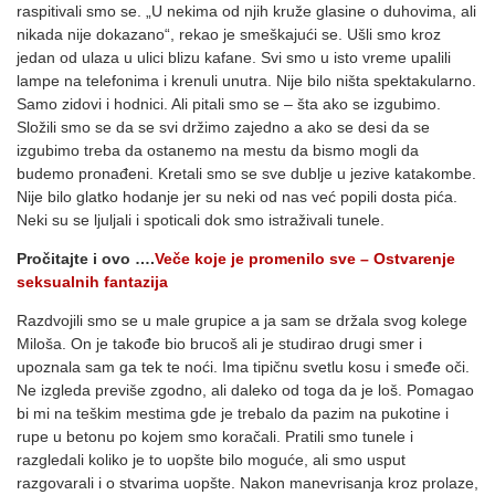
raspitivali smo se. „U nekima od njih kruže glasine o duhovima, ali
nikada nije dokazano“, rekao je smeškajući se. Ušli smo kroz
jedan od ulaza u ulici blizu kafane. Svi smo u isto vreme upalili
lampe na telefonima i krenuli unutra. Nije bilo ništa spektakularno.
Samo zidovi i hodnici. Ali pitali smo se – šta ako se izgubimo.
Složili smo se da se svi držimo zajedno a ako se desi da se
izgubimo treba da ostanemo na mestu da bismo mogli da
budemo pronađeni. Kretali smo se sve dublje u jezive katakombe.
Nije bilo glatko hodanje jer su neki od nas već popili dosta pića.
Neki su se ljuljali i spoticali dok smo istraživali tunele.
Pročitajte i ovo ….
Veče koje je promenilo sve – Ostvarenje
seksualnih fantazija
Razdvojili smo se u male grupice a ja sam se držala svog kolege
Miloša. On je takođe bio brucoš ali je studirao drugi smer i
upoznala sam ga tek te noći. Ima tipičnu svetlu kosu i smeđe oči.
Ne izgleda previše zgodno, ali daleko od toga da je loš. Pomagao
bi mi na teškim mestima gde je trebalo da pazim na pukotine i
rupe u betonu po kojem smo koračali. Pratili smo tunele i
razgledali koliko je to uopšte bilo moguće, ali smo usput
razgovarali i o stvarima uopšte. Nakon manevrisanja kroz prolaze,