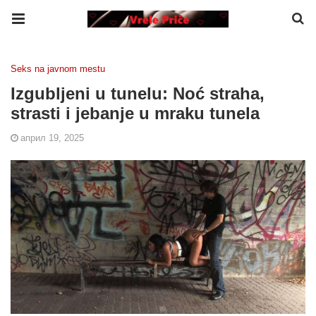
Seks na javnom mestu
Izgubljeni u tunelu: Noć straha,
strasti i jebanje u mraku tunela
април 19, 2025