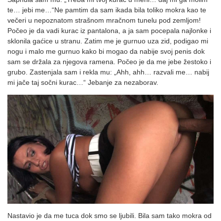
te… jebi me…“Ne pamtim da sam ikada bila toliko mokra kao te
večeri u nepoznatom strašnom mračnom tunelu pod zemljom!
Počeo je da vadi kurac iz pantalona, a ja sam pocepala najlonke i
sklonila gaćice u stranu. Zatim me je gurnuo uza zid, podigao mi
nogu i malo me gurnuo kako bi mogao da nabije svoj penis dok
sam se držala za njegova ramena. Počeo je da me jebe žestoko i
grubo. Zastenjala sam i rekla mu: „Ahh, ahh… razvali me… nabij
mi jače taj sočni kurac…“ Jebanje za nezaborav.
Nastavio je da me tuca dok smo se ljubili. Bila sam tako mokra od