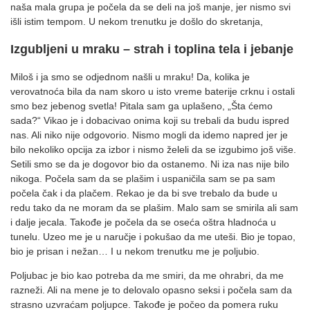
naša mala grupa je počela da se deli na još manje, jer nismo svi
išli istim tempom. U nekom trenutku je došlo do skretanja,
Izgubljeni u mraku – strah i toplina tela i jebanje
Miloš i ja smo se odjednom našli u mraku! Da, kolika je
verovatnoća bila da nam skoro u isto vreme baterije crknu i ostali
smo bez jebenog svetla! Pitala sam ga uplašeno, „Šta ćemo
sada?“ Vikao je i dobacivao onima koji su trebali da budu ispred
nas. Ali niko nije odgovorio. Nismo mogli da idemo napred jer je
bilo nekoliko opcija za izbor i nismo želeli da se izgubimo još više.
Setili smo se da je dogovor bio da ostanemo. Ni iza nas nije bilo
nikoga. Počela sam da se plašim i uspaničila sam se pa sam
počela čak i da plačem. Rekao je da bi sve trebalo da bude u
redu tako da ne moram da se plašim. Malo sam se smirila ali sam
i dalje jecala. Takođe je počela da se oseća oštra hladnoća u
tunelu. Uzeo me je u naručje i pokušao da me uteši. Bio je topao,
bio je prisan i nežan… I u nekom trenutku me je poljubio.
Poljubac je bio kao potreba da me smiri, da me ohrabri, da me
razneži. Ali na mene je to delovalo opasno seksi i počela sam da
strasno uzvraćam poljupce. Takođe je počeo da pomera ruku