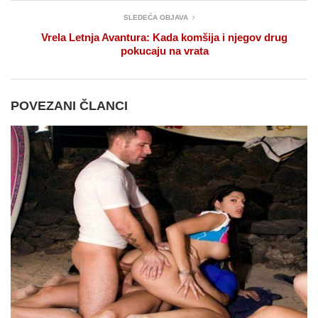
SLEDEĆA OBJAVA
Vrela Letnja Avantura: Kada komšija i njegov drug
pokucaju na vrata
POVEZANI ČLANCI