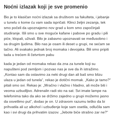
Noćni izlazak koji je sve promenio
Bio je to klasičan noćni izlazak sa društvom sa fakulteta, i jebanje
u tunelu o kome ću vam sada ispričati. Klinci željni zezanja, tek
smo počeli da upoznajemo nov grad u kom smo započinjali
studiranje. Išli smo u sve moguće kafane i pabove po gradu i pili
piće, klopali, uživali. Bilo je zabavno upoznavati se međusobno i
sa drugim ljudima. Bilo nas je osam ili deset u grupi, ne sećam se
tačno. Ali svakako jednak broj momaka i devojaka. Bili smo pripiti
tada u trećem ili četvrtom pabu
kada je jedan od momaka rekao da zna za tunele koji su
napušteni pod zemljom i pozvao nas je sve da ih istražimo.
„Kontao sam da ostavimo za neki drugi dan ali baš smo blizu
ulaza u jedan od tunela“, rekao je dotični momak. „Kako je tamo?“
pitali smo svi. Rekao je: „Mračno i vlažno i hladno, ali može biti i
veoma uzbudljivo. Adrenalin radi sto na sat. Svi imate lampe na
telefonima tako da ako se držimo zajedno u grupi možemo jasno
da osvetlimo put“, dodao je on. U zdravom razumu teško da bi
prihvatila ali uz alkohol i uzbuđenje koje sam osetila, odlučila sam
kao i svi drugi da prihvatim izazov. „Jebote biće strašno zar ne?“