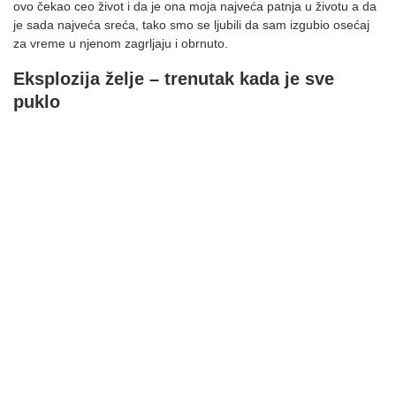
ovo čekao ceo život i da je ona moja najveća patnja u životu a da
je sada najveća sreća, tako smo se ljubili da sam izgubio osećaj
za vreme u njenom zagrljaju i obrnuto.
Eksplozija želje – trenutak kada je sve
puklo