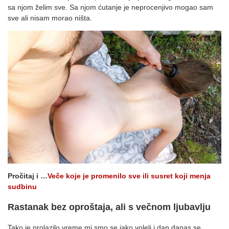
sa njom želim sve. Sa njom ćutanje je neprocenjivo mogao sam
sve ali nisam morao ništa.
Pročitaj i …
Veče koje je promenilo sve ili susret koji menja
sudbinu
Rastanak bez oproštaja, ali s večnom ljubavlju
Tako je prolazilo vreme mi smo se jako voleli i dan danas se