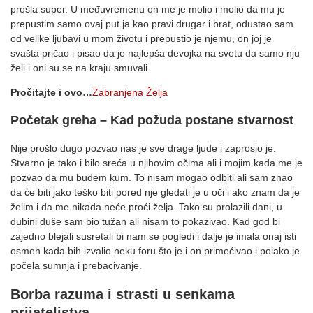
prošla super. U međuvremenu on me je molio i molio da mu je
prepustim samo ovaj put ja kao pravi drugar i brat, odustao sam
od velike ljubavi u mom životu i prepustio je njemu, on joj je
svašta pričao i pisao da je najlepša devojka na svetu da samo nju
želi i oni su se na kraju smuvali.
Pročitajte i ovo…
Zabranjena Želja
Početak greha – Kad požuda postane stvarnost
Nije prošlo dugo pozvao nas je sve drage ljude i zaprosio je.
Stvarno je tako i bilo sreća u njihovim očima ali i mojim kada me je
pozvao da mu budem kum. To nisam mogao odbiti ali sam znao
da će biti jako teško biti pored nje gledati je u oči i ako znam da je
želim i da me nikada neće proći želja. Tako su prolazili dani, u
dubini duše sam bio tužan ali nisam to pokazivao. Kad god bi
zajedno blejali susretali bi nam se pogledi i dalje je imala onaj isti
osmeh kada bih izvalio neku foru što je i on primećivao i polako je
počela sumnja i prebacivanje.
Borba razuma i strasti u senkama
prijateljstva