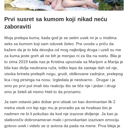
Prvi susret sa kumom koji nikad neću
zaboraviti
Moja prelepa kuma, kada god je se setim uvek mi je u mislima
seks sa kumom koji sam oduvek želeo. Pre uvoda u priču da
kažem da je to bila devojka od mog najboljeg druga i uzeli su me
za kuma jeste greh ali ne bih je menjao ni za šta na svetu. Bila je
to zima 2019 kada nas je Kristina upoznala sa Marijom a Marija je
bila kao divlja neubrana ruža, toliko lepa da zastaje dah od nje,
visoka brineta prelepih nogu, grudi, oblikovane zadnjice, prelepog
lica i tog pirsinga na nosu. Izgledala je nestvarno…Drugar i ja
smo po prvi put imali istu reakciju što se tiče nje i jedan i drugi
smo je želeli ali nismo hteli to da priznamo.
Ja sam ostavio jako dobar prvi utisak on kao dominantan lik 2
metra visok crn lep ego mu je proradio pa se hvalisao bio je
nadmen ne bi li pokušao da kod nje izazove divljenje. Ja kao ja
slatkorečiv dobronameran malo i provokantan izazivam emociju
gotovo uvek i videlo se iz aviona da pada na mene. Prva bleja je