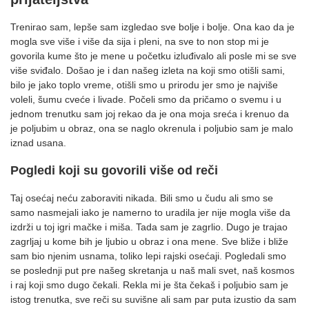
Trenirao sam, lepše sam izgledao sve bolje i bolje. Ona kao da je
mogla sve više i više da sija i pleni, na sve to non stop mi je
govorila kume što je mene u početku izluđivalo ali posle mi se sve
više sviđalo. Došao je i dan našeg izleta na koji smo otišli sami,
bilo je jako toplo vreme, otišli smo u prirodu jer smo je najviše
voleli, šumu cveće i livade. Počeli smo da pričamo o svemu i u
jednom trenutku sam joj rekao da je ona moja sreća i krenuo da
je poljubim u obraz, ona se naglo okrenula i poljubio sam je malo
iznad usana.
Pogledi koji su govorili više od reči
Taj osećaj neću zaboraviti nikada. Bili smo u čudu ali smo se
samo nasmejali iako je namerno to uradila jer nije mogla više da
izdrži u toj igri mačke i miša. Tada sam je zagrlio. Dugo je trajao
zagrljaj u kome bih je ljubio u obraz i ona mene. Sve bliže i bliže
sam bio njenim usnama, toliko lepi rajski osećaji. Pogledali smo
se poslednji put pre našeg skretanja u naš mali svet, naš kosmos
i raj koji smo dugo čekali. Rekla mi je šta čekaš i poljubio sam je
istog trenutka, sve reči su suvišne ali sam par puta izustio da sam