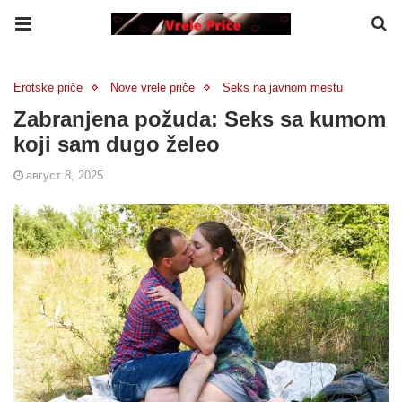
Erotske priče
Nove vrele priče
Seks na javnom mestu
Zabranjena požuda: Seks sa kumom
koji sam dugo želeo
август 8, 2025