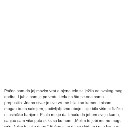
Počeo sam da joj mazim vrat a njeno telo se ježilo od svakog mog
dodira. Ljubio sam je po vratu i telu na šta se ona samo
prepustila. Jedna stvar je sve vreme bila kao kamen i nisam
mogao to da sakrijem, podivljalji smo oboje i nije bilo više ni fizičke
ni psihičke barijere. Pitala me je da li hoću da jebem svoju kumu,
sanjao sam više puta seks sa kumom. „Molim te jebi me ne mogu
više, želim te jako dugo.“ Počeo sam da se skidam i ona kada ga