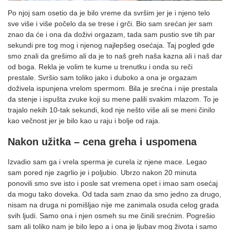
Po njoj sam osetio da je bilo vreme da svršim jer je i njeno telo
sve više i više počelo da se trese i grči. Bio sam srećan jer sam
znao da će i ona da doživi orgazam, tada sam pustio sve tih par
sekundi pre tog mog i njenog najlepšeg osećaja. Taj pogled gde
smo znali da grešimo ali da je to naš greh naša kazna ali i naš dar
od boga. Rekla je volim te kume u trenutku i onda su reči
prestale. Svršio sam toliko jako i duboko a ona je orgazam
doživela ispunjena vrelom spermom. Bila je srećna i nije prestala
da stenje i ispušta zvuke koji su mene palili svakim mlazom. To je
trajalo nekih 10-tak sekundi, kod nje nešto više ali se meni činilo
kao večnost jer je bilo kao u raju i bolje od raja.
Nakon užitka – cena greha i uspomena
Izvadio sam ga i vrela sperma je curela iz njene mace. Legao
sam pored nje zagrlio je i poljubio. Ubrzo nakon 20 minuta
ponovili smo sve isto i posle sat vremena opet i imao sam osećaj
da mogu tako doveka. Od tada sam znao da smo jedno za drugo,
nisam na druga ni pomišljao nije me zanimala osuda celog grada
svih ljudi. Samo ona i njen osmeh su me činili srećnim. Pogrešio
sam ali toliko nam je bilo lepo a i ona je ljubav mog života i samo