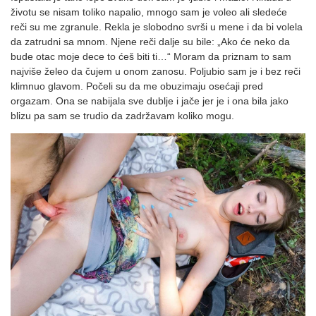
životu se nisam toliko napalio, mnogo sam je voleo ali sledeće
reči su me zgranule. Rekla je slobodno svrši u mene i da bi volela
da zatrudni sa mnom. Njene reči dalje su bile: „Ako će neko da
bude otac moje dece to ćeš biti ti…“ Moram da priznam to sam
najviše želeo da čujem u onom zanosu. Poljubio sam je i bez reči
klimnuo glavom. Počeli su da me obuzimaju osećaji pred
orgazam. Ona se nabijala sve dublje i jače jer je i ona bila jako
blizu pa sam se trudio da zadržavam koliko mogu.