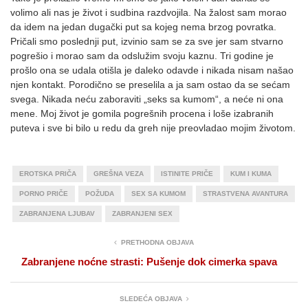
volimo ali nas je život i sudbina razdvojila. Na žalost sam morao
da idem na jedan dugački put sa kojeg nema brzog povratka.
Pričali smo poslednji put, izvinio sam se za sve jer sam stvarno
pogrešio i morao sam da odslužim svoju kaznu. Tri godine je
prošlo ona se udala otišla je daleko odavde i nikada nisam našao
njen kontakt. Porodično se preselila a ja sam ostao da se sećam
svega. Nikada neću zaboraviti „seks sa kumom“, a neće ni ona
mene. Moj život je gomila pogrešnih procena i loše izabranih
puteva i sve bi bilo u redu da greh nije preovladao mojim životom.
EROTSKA PRIČA
GREŠNA VEZA
ISTINITE PRIČE
KUM I KUMA
PORNO PRIČE
POŽUDA
SEX SA KUMOM
STRASTVENA AVANTURA
ZABRANJENA LJUBAV
ZABRANJENI SEX
PRETHODNA OBJAVA
Zabranjene noćne strasti: Pušenje dok cimerka spava
SLEDEĆA OBJAVA