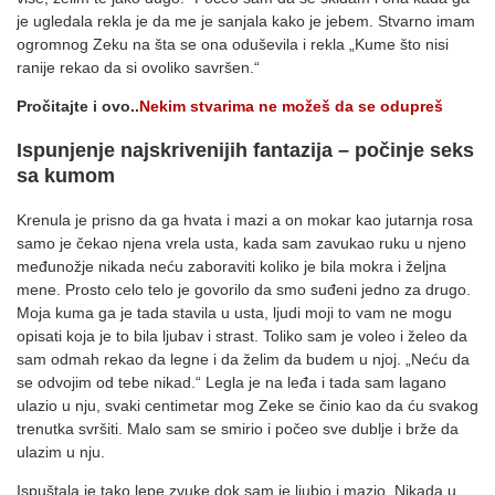
je ugledala rekla je da me je sanjala kako je jebem. Stvarno imam
ogromnog Zeku na šta se ona oduševila i rekla „Kume što nisi
ranije rekao da si ovoliko savršen.“
Pročitajte i ovo..
Nekim stvarima ne možeš da se odupreš
Ispunjenje najskrivenijih fantazija – počinje seks
sa kumom
Krenula je prisno da ga hvata i mazi a on mokar kao jutarnja rosa
samo je čekao njena vrela usta, kada sam zavukao ruku u njeno
međunožje nikada neću zaboraviti koliko je bila mokra i željna
mene. Prosto celo telo je govorilo da smo suđeni jedno za drugo.
Moja kuma ga je tada stavila u usta, ljudi moji to vam ne mogu
opisati koja je to bila ljubav i strast. Toliko sam je voleo i želeo da
sam odmah rekao da legne i da želim da budem u njoj. „Neću da
se odvojim od tebe nikad.“ Legla je na leđa i tada sam lagano
ulazio u nju, svaki centimetar mog Zeke se činio kao da ću svakog
trenutka svršiti. Malo sam se smirio i počeo sve dublje i brže da
ulazim u nju.
Ispuštala je tako lepe zvuke dok sam je ljubio i mazio. Nikada u