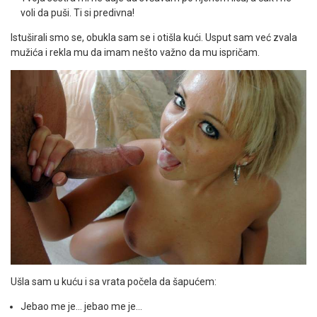
voli da puši. Ti si predivna!
Istuširali smo se, obukla sam se i otišla kući. Usput sam već zvala
mužića i rekla mu da imam nešto važno da mu ispričam.
Ušla sam u kuću i sa vrata počela da šapućem:
Jebao me je… jebao me je…