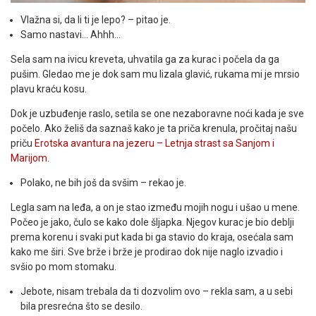
Vlažna si, da li ti je lepo? – pitao je.
Samo nastavi… Ahhh…
Sela sam na ivicu kreveta, uhvatila ga za kurac i počela da ga
pušim. Gledao me je dok sam mu lizala glavić, rukama mi je mrsio
plavu kraću kosu.
Dok je uzbuđenje raslo, setila se one nezaboravne noći kada je sve
počelo. Ako želiš da saznaš kako je ta priča krenula, pročitaj našu
priču
Erotska avantura na jezeru – Letnja strast sa Sanjom i
Marijom
.
Polako, ne bih još da svšim – rekao je.
Legla sam na leđa, a on je stao između mojih nogu i ušao u mene.
Počeo je jako, čulo se kako dole šljapka. Njegov kurac je bio deblji
prema korenu i svaki put kada bi ga stavio do kraja, osećala sam
kako me širi. Sve brže i brže je prodirao dok nije naglo izvadio i
svšio po mom stomaku.
Jebote, nisam trebala da ti dozvolim ovo – rekla sam, a u sebi
bila presrećna što se desilo.