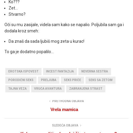
Ko???
Zet…
Stvarno?
Oči su mu zasijale, videla sam kako se napalio. Poljubila sam ga i
dodala kroz smeh:
Da znaš da sada ljubiš mog zeta u kurac!
To ga je dodatno popalilo…
EROTSKA ISPOVEST
INCEST FANTAZIJA
NEVERNA SESTRA
PORODIČNI SEKS
PRELJUBA
SEKS PRIČE
SEKS SA ZETOM
TAJNA VEZA
VRUĆA AVANTURA
ZABRANJENA STRAST
PRETHODNA OBJAVA
Vrela mamica
SLEDEĆA OBJAVA