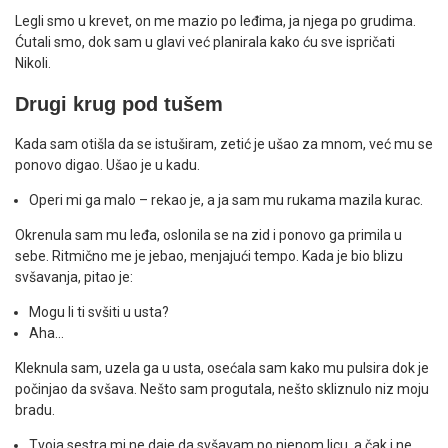
Legli smo u krevet, on me mazio po leđima, ja njega po grudima.
Ćutali smo, dok sam u glavi već planirala kako ću sve ispričati
Nikoli.
Drugi krug pod tušem
Kada sam otišla da se istuširam, zetić je ušao za mnom, već mu se
ponovo digao. Ušao je u kadu.
Operi mi ga malo – rekao je, a ja sam mu rukama mazila kurac.
Okrenula sam mu leđa, oslonila se na zid i ponovo ga primila u
sebe. Ritmično me je jebao, menjajući tempo. Kada je bio blizu
svšavanja, pitao je:
Mogu li ti svšiti u usta?
Aha…
Kleknula sam, uzela ga u usta, osećala sam kako mu pulsira dok je
počinjao da svšava. Nešto sam progutala, nešto skliznulo niz moju
bradu.
Tvoja sestra mi ne daje da svšavam po njenom licu, a čak i ne