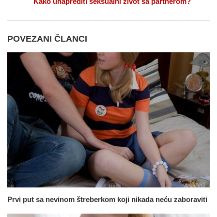
Kako unaprediti seksualni život sa partnerom?
POVEZANI ČLANCI
Prvi put sa nevinom štreberkom koji nikada neću zaboraviti