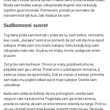
Nosila sam kratke suknje, otkopčavala dugmić više na košulji,
suptilno ga provocirala. Vremenom, postalo je normalno da
navratim kod njih kući, čak i kada je bio sam.
Sudbonosni susret
Tog dana pošla sam kod njih i znala da ću, osim kafice, verovatno,
kao i uvek, „slučajno“ sesti ili se pomeriti da zet vidi šta mi je ispod
suknjice. Imala sam crnu kraću suknjicu i belu košulju koju sam
otkopčala malo više. Grudi su mi trojka, čvrste, podignute crnim
brusom.
Zet je bio sam kod kuće. Otvorio je vrata, pozdravili smo se,
poljubila sam ga u obraz. Pričali smo o uobičajenim temama, a
zatim je otišao da spremi kafu. Dok se vraćao iz kuhinje, primetila
sam kako mu pogled odlazi ispod moje suknjice. Osetila sam
uzbuđenje.
Kada sam otišla do kuhinje da mu pomognem, osetila sam
njegove ruke na kukovima. Pogledala sam ga iznad ramena,
pravila se naivna, ali sam se istovremeno oslonila na njega. Prsti su
mu se ušunjali ispod moje košulje, prelazili preko brusa. Okrenula