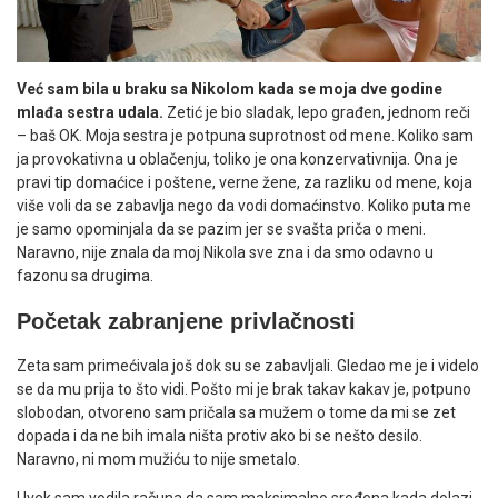
Već sam bila u braku sa Nikolom kada se moja dve godine
mlađa sestra udala.
Zetić je bio sladak, lepo građen, jednom reči
– baš OK. Moja sestra je potpuna suprotnost od mene. Koliko sam
ja provokativna u oblačenju, toliko je ona konzervativnija. Ona je
pravi tip domaćice i poštene, verne žene, za razliku od mene, koja
više voli da se zabavlja nego da vodi domaćinstvo. Koliko puta me
je samo opominjala da se pazim jer se svašta priča o meni.
Naravno, nije znala da moj Nikola sve zna i da smo odavno u
fazonu sa drugima.
Početak zabranjene privlačnosti
Zeta sam primećivala još dok su se zabavljali. Gledao me je i videlo
se da mu prija to što vidi. Pošto mi je brak takav kakav je, potpuno
slobodan, otvoreno sam pričala sa mužem o tome da mi se zet
dopada i da ne bih imala ništa protiv ako bi se nešto desilo.
Naravno, ni mom mužiću to nije smetalo.
Uvek sam vodila računa da sam maksimalno sređena kada dolazi.