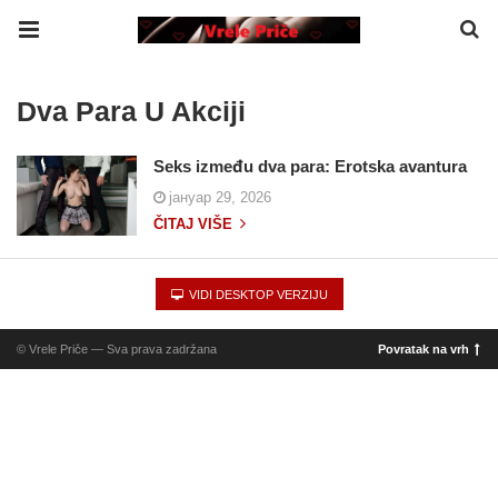
Dva Para U Akciji
Seks između dva para: Erotska avantura
јануар 29, 2026
ČITAJ VIŠE
VIDI DESKTOP VERZIJU
© Vrele Priče — Sva prava zadržana
Povratak na vrh