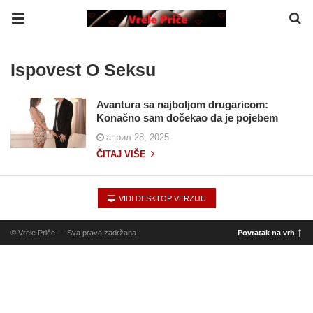
Ispovest O Seksu
Avantura sa najboljom drugaricom:
Konačno sam dočekao da je pojebem
април 28, 2025
ČITAJ VIŠE
VIDI DESKTOP VERZIJU
© Vrele Priče — Sva prava zadržana
Povratak na vrh