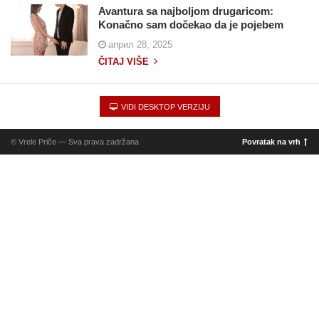
Avantura sa najboljom drugaricom:
Konačno sam dočekao da je pojebem
април 28, 2025
ČITAJ VIŠE
VIDI DESKTOP VERZIJU
© Vrele Priče — Sva prava zadržana
Povratak na vrh