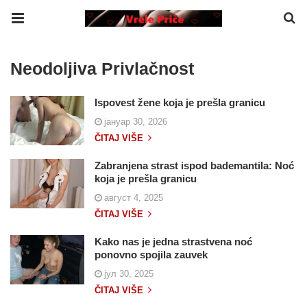
Neodoljiva Privlačnost
Ispovest žene koja je prešla granicu
јануар 30, 2026
ČITAJ VIŠE
Zabranjena strast ispod bademantila: Noć
koja je prešla granicu
август 4, 2025
ČITAJ VIŠE
Kako nas je jedna strastvena noć
ponovno spojila zauvek
јул 30, 2025
ČITAJ VIŠE