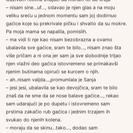
– nisam sine…uf…, odavao je njen glas a na moju
veliku sreću u jednom momentu sam joj dodirnuo
gaćice koje su prekrivale pičku i shvatio da su mokre.
Pa moja mama se napalila, pomislih.
– ma vidi ti nje kao nisam bezobrazna a ovamo
ubalavila sve gaćice, sram te bilo…, nisam znao šta
više pričam a ni ona jer sam ja sve slobodnije trljao
njen vlažni deo gaćica istovremeno se primakavši
njenim butinama opirući se kurcem o njih.
– ah..nisam valjda…,promumlala je Sanja
– jesi jesi, ubalavila se kao devojčica, sram te bilo
znaš da ne sme da se nose balave gaćice…, rekao
sam udarajući je po dupetu i istovremeno sam
prstima zakačio rub gaćica i jednim trzajem ih
svukao do njenih kolena.
– moraju da se skinu…tako…, dodao sam