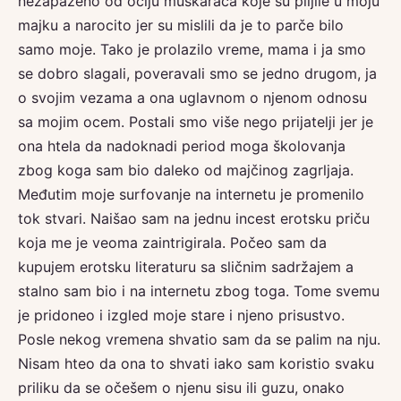
nezapaženo od očiju muškaraca koje su piljile u moju
majku a narocito jer su mislili da je to parče bilo
samo moje. Tako je prolazilo vreme, mama i ja smo
se dobro slagali, poveravali smo se jedno drugom, ja
o svojim vezama a ona uglavnom o njenom odnosu
sa mojim ocem. Postali smo više nego prijatelji jer je
ona htela da nadoknadi period moga školovanja
zbog koga sam bio daleko od majčinog zagrljaja.
Međutim moje surfovanje na internetu je promenilo
tok stvari. Naišao sam na jednu incest erotsku priču
koja me je veoma zaintrigirala. Počeo sam da
kupujem erotsku literaturu sa sličnim sadržajem a
stalno sam bio i na internetu zbog toga. Tome svemu
je pridoneo i izgled moje stare i njeno prisustvo.
Posle nekog vremena shvatio sam da se palim na nju.
Nisam hteo da ona to shvati iako sam koristio svaku
priliku da se očešem o njenu sisu ili guzu, onako