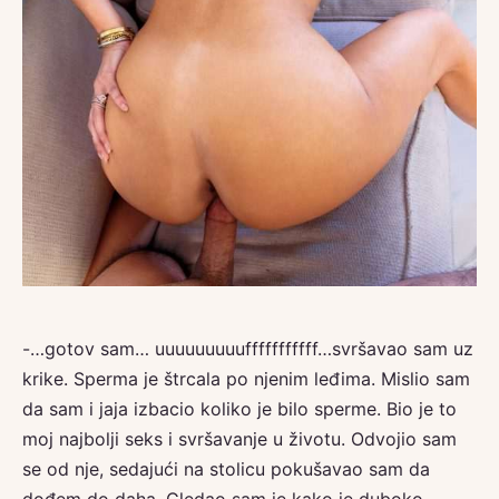
-…gotov sam… uuuuuuuuufffffffffff…svršavao sam uz
krike. Sperma je štrcala po njenim leđima. Mislio sam
da sam i jaja izbacio koliko je bilo sperme. Bio je to
moj najbolji seks i svršavanje u životu. Odvojio sam
se od nje, sedajući na stolicu pokušavao sam da
dođem do daha. Gledao sam je kako je duboko