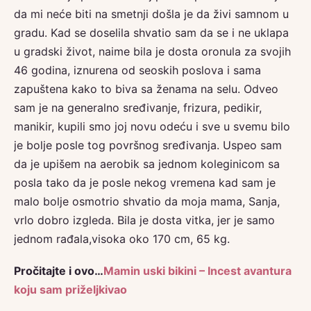
da mi neće biti na smetnji došla je da živi samnom u
gradu. Kad se doselila shvatio sam da se i ne uklapa
u gradski život, naime bila je dosta oronula za svojih
46 godina, iznurena od seoskih poslova i sama
zapuštena kako to biva sa ženama na selu. Odveo
sam je na generalno sređivanje, frizura, pedikir,
manikir, kupili smo joj novu odeću i sve u svemu bilo
je bolje posle tog površnog sređivanja. Uspeo sam
da je upišem na aerobik sa jednom koleginicom sa
posla tako da je posle nekog vremena kad sam je
malo bolje osmotrio shvatio da moja mama, Sanja,
vrlo dobro izgleda. Bila je dosta vitka, jer je samo
jednom rađala,visoka oko 170 cm, 65 kg.
Pročitajte i ovo…
Mamin uski bikini – Incest avantura
koju sam priželjkivao