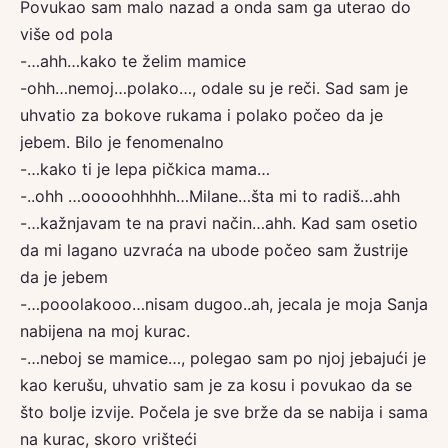
Povukao sam malo nazad a onda sam ga uterao do
više od pola
-…ahh…kako te želim mamice
-ohh…nemoj…polako…, odale su je reči. Sad sam je
uhvatio za bokove rukama i polako počeo da je
jebem. Bilo je fenomenalno
-…kako ti je lepa pičkica mama…
-..ohh …ooooohhhhh…Milane…šta mi to radiš…ahh
-…kažnjavam te na pravi način…ahh. Kad sam osetio
da mi lagano uzvraća na ubode počeo sam žustrije
da je jebem
-…pooolakooo…nisam dugoo..ah, jecala je moja Sanja
nabijena na moj kurac.
-…neboj se mamice…, polegao sam po njoj jebajući je
kao kerušu, uhvatio sam je za kosu i povukao da se
što bolje izvije. Počela je sve brže da se nabija i sama
na kurac, skoro vrišteći