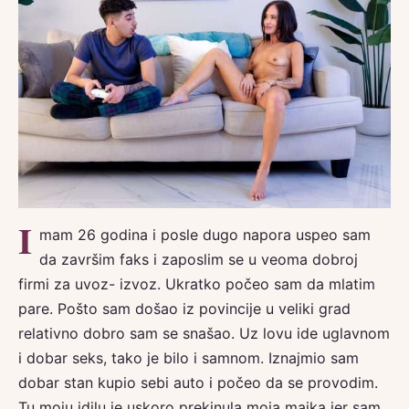
I
mam 26 godina i posle dugo napora uspeo sam
da završim faks i zaposlim se u veoma dobroj
firmi za uvoz- izvoz. Ukratko počeo sam da mlatim
pare. Pošto sam došao iz povincije u veliki grad
relativno dobro sam se snašao. Uz lovu ide uglavnom
i dobar seks, tako je bilo i samnom. Iznajmio sam
dobar stan kupio sebi auto i počeo da se provodim.
Tu moju idilu je uskoro prekinula moja majka jer sam