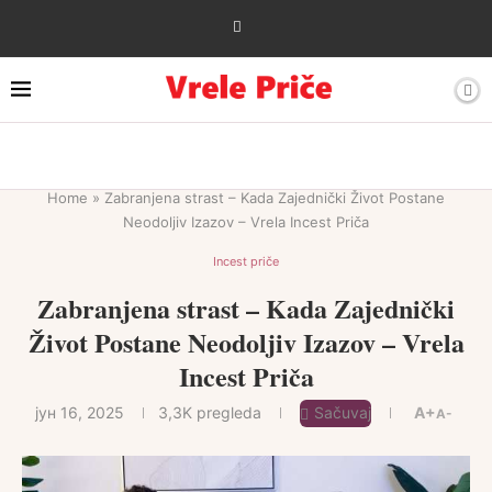
Home
»
Zabranjena strast – Kada Zajednički Život Postane
Neodoljiv Izazov – Vrela Incest Priča
Incest priče
Zabranjena strast – Kada Zajednički
Život Postane Neodoljiv Izazov – Vrela
Incest Priča
јун 16, 2025
3,3K
pregleda
Sačuvaj
A+
A-