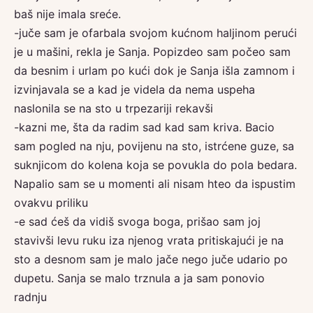
baš nije imala sreće.
-juče sam je ofarbala svojom kućnom haljinom perući
je u mašini, rekla je Sanja. Popizdeo sam počeo sam
da besnim i urlam po kući dok je Sanja išla zamnom i
izvinjavala se a kad je videla da nema uspeha
naslonila se na sto u trpezariji rekavši
-kazni me, šta da radim sad kad sam kriva. Bacio
sam pogled na nju, povijenu na sto, istrćene guze, sa
suknjicom do kolena koja se povukla do pola bedara.
Napalio sam se u momenti ali nisam hteo da ispustim
ovakvu priliku
-e sad ćeš da vidiš svoga boga, prišao sam joj
stavivši levu ruku iza njenog vrata pritiskajući je na
sto a desnom sam je malo jače nego juče udario po
dupetu. Sanja se malo trznula a ja sam ponovio
radnju