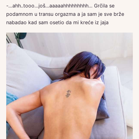
-…ahh..tooo…još…aaaaahhhhhhhhh… Grčila se
podamnom u transu orgazma a ja sam je sve brže
nabadao kad sam osetio da mi kreće iz jaja