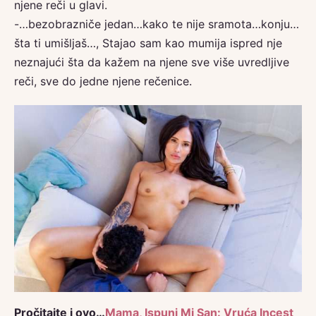
njene reči u glavi.
-…bezobrazniče jedan…kako te nije sramota…konju…
šta ti umišljaš…, Stajao sam kao mumija ispred nje
neznajući šta da kažem na njene sve više uvredljive
reči, sve do jedne njene rečenice.
Pročitajte i ovo…
Mama, Ispuni Mi San: Vruća Incest