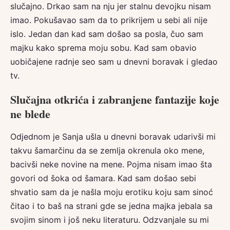
slučajno. Drkao sam na nju jer stalnu devojku nisam
imao. Pokušavao sam da to prikrijem u sebi ali nije
islo. Jedan dan kad sam došao sa posla, čuo sam
majku kako sprema moju sobu. Kad sam obavio
uobičajene radnje seo sam u dnevni boravak i gledao
tv.
Slučajna otkrića i zabranjene fantazije koje
ne blede
Odjednom je Sanja ušla u dnevni boravak udarivši mi
takvu šamarčinu da se zemlja okrenula oko mene,
bacivši neke novine na mene. Pojma nisam imao šta
govori od šoka od šamara. Kad sam došao sebi
shvatio sam da je našla moju erotiku koju sam sinoć
čitao i to baš na strani gde se jedna majka jebala sa
svojim sinom i još neku literaturu. Odzvanjale su mi