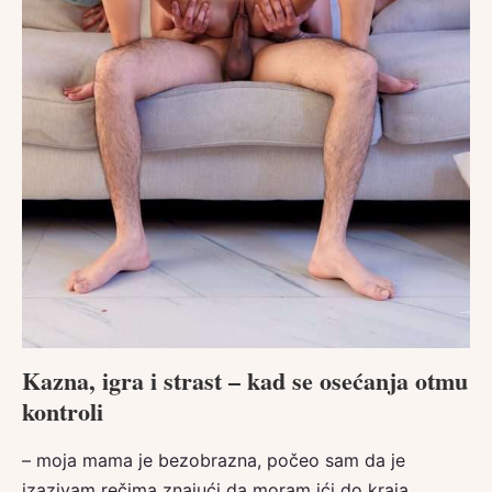
Kazna, igra i strast – kad se osećanja otmu
kontroli
– moja mama je bezobrazna, počeo sam da je
izazivam rečima znajući da moram ići do kraja