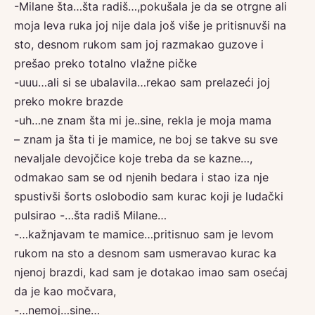
-Milane šta…šta radiš…,pokušala je da se otrgne ali
moja leva ruka joj nije dala još više je pritisnuvši na
sto, desnom rukom sam joj razmakao guzove i
prešao preko totalno vlažne pičke
-uuu…ali si se ubalavila…rekao sam prelazeći joj
preko mokre brazde
-uh…ne znam šta mi je..sine, rekla je moja mama
– znam ja šta ti je mamice, ne boj se takve su sve
nevaljale devojčice koje treba da se kazne…,
odmakao sam se od njenih bedara i stao iza nje
spustivši šorts oslobodio sam kurac koji je ludački
pulsirao -…šta radiš Milane…
-…kažnjavam te mamice…pritisnuo sam je levom
rukom na sto a desnom sam usmeravao kurac ka
njenoj brazdi, kad sam je dotakao imao sam osećaj
da je kao močvara,
-…nemoj…sine…