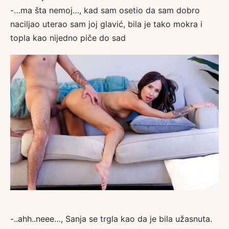
-…ma šta nemoj…, kad sam osetio da sam dobro
naciljao uterao sam joj glavić, bila je tako mokra i
topla kao nijedno piče do sad
-..ahh..neee…, Sanja se trgla kao da je bila užasnuta.