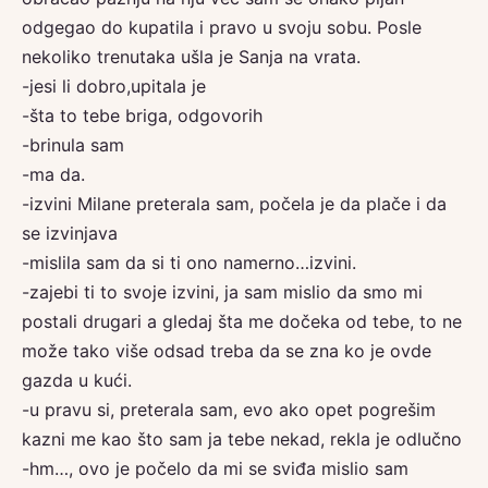
odgegao do kupatila i pravo u svoju sobu. Posle
nekoliko trenutaka ušla je Sanja na vrata.
-jesi li dobro,upitala je
-šta to tebe briga, odgovorih
-brinula sam
-ma da.
-izvini Milane preterala sam, počela je da plače i da
se izvinjava
-mislila sam da si ti ono namerno…izvini.
-zajebi ti to svoje izvini, ja sam mislio da smo mi
postali drugari a gledaj šta me dočeka od tebe, to ne
može tako više odsad treba da se zna ko je ovde
gazda u kući.
-u pravu si, preterala sam, evo ako opet pogrešim
kazni me kao što sam ja tebe nekad, rekla je odlučno
-hm…, ovo je počelo da mi se sviđa mislio sam