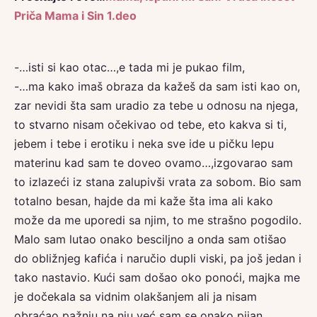
Priča Mama i Sin 1.deo
-…isti si kao otac…,e tada mi je pukao film,
-…ma kako imaš obraza da kažeš da sam isti kao on,
zar nevidi šta sam uradio za tebe u odnosu na njega,
to stvarno nisam očekivao od tebe, eto kakva si ti,
jebem i tebe i erotiku i neka sve ide u pičku lepu
materinu kad sam te doveo ovamo…,izgovarao sam
to izlazeći iz stana zalupivši vrata za sobom. Bio sam
totalno besan, hajde da mi kaže šta ima ali kako
može da me uporedi sa njim, to me strašno pogodilo.
Malo sam lutao onako besciljno a onda sam otišao
do obližnjeg kafića i naručio dupli viski, pa još jedan i
tako nastavio. Kući sam došao oko ponoći, majka me
je dočekala sa vidnim olakšanjem ali ja nisam
obraćao pažnju na nju već sam se onako pijan