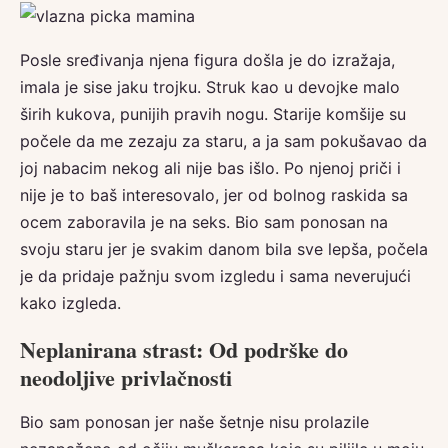
Posle sređivanja njena figura došla je do izražaja,
imala je sise jaku trojku. Struk kao u devojke malo
širih kukova, punijih pravih nogu. Starije komšije su
počele da me zezaju za staru, a ja sam pokušavao da
joj nabacim nekog ali nije bas išlo. Po njenoj priči i
nije je to baš interesovalo, jer od bolnog raskida sa
ocem zaboravila je na seks. Bio sam ponosan na
svoju staru jer je svakim danom bila sve lepša, počela
je da pridaje pažnju svom izgledu i sama neverujući
kako izgleda.
Neplanirana strast: Od podrške do
neodoljive privlačnosti
Bio sam ponosan jer naše šetnje nisu prolazile