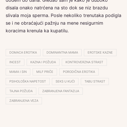
disala onako natrćena na sto dok se niz brazdu
slivala moja sperma. Posle nekoliko trenutaka podigla
se i ne obraćajući pažnju na mene nesigurnim
koracima krenula ka kupatilu.
DOMACA EROTIKA
DOMINANTNA MAMA
EROTSKE KAZNE
INCEST
KAZNA I POŽUDA
KONTROVERZNA STRAST
MAMA I SIN
MILF PRIČE
PORODIČNA EROTIKA
PSIHOLOŠKA NAPETOST
SEKS U KUĆI
TABU STRAST
TAJNA POŽUDA
ZABRANJENA FANTAZIJA
ZABRANJENA VEZA