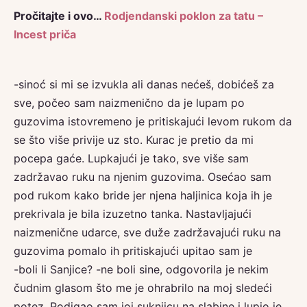
Pročitajte i ovo…
Rodjendanski poklon za tatu –
Incest priča
-sinoć si mi se izvukla ali danas nećeš, dobićeš za
sve, počeo sam naizmenično da je lupam po
guzovima istovremeno je pritiskajući levom rukom da
se što više privije uz sto. Kurac je pretio da mi
pocepa gaće. Lupkajući je tako, sve više sam
zadržavao ruku na njenim guzovima. Osećao sam
pod rukom kako bride jer njena haljinica koja ih je
prekrivala je bila izuzetno tanka. Nastavljajući
naizmenične udarce, sve duže zadržavajući ruku na
guzovima pomalo ih pritiskajući upitao sam je
-boli li Sanjice? -ne boli sine, odgovorila je nekim
čudnim glasom što me je ohrabrilo na moj sledeći
potez. Podigao sam joj suknjicu na slabine i lupio je