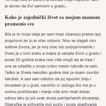
je doveo da živi samnom u gradu…
Kako je zajednički život sa mojom mamom
promenio sve
Bila je to moja ideja jer sam imao obavezu prema njoj
pogotovo jer ju je otac ostavio. Nisu se slagali oko
suštine života, jer je moj otac bio poljoprivrednik i
živeo je u tom svetu a majka je sanjala život u gradu i
posle 20 godina braka nisu više mogli da se trpe i
ona se odselila u svoje rodno mesto takođe na selo.
Teško je živela nekoliko godina dok ja nisam završio
fakultet. A sad sam odlučio da joj ispunim želju i
dovedem je u grad, naročito iz razloga što me je u
svemu podržavala i manje viŝe smo imali dobar
odnos iako je još uvek dosta patrijarhalnih shvatanja.
Oberučke je prihvatila moj poziv i posle ubeđivanja