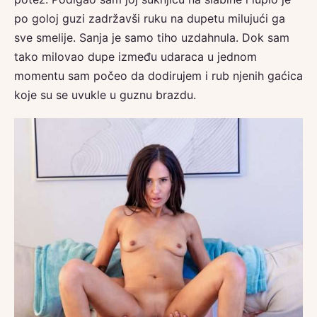
po goloj guzi zadržavši ruku na dupetu milujući ga
sve smelije. Sanja je samo tiho uzdahnula. Dok sam
tako milovao dupe između udaraca u jednom
momentu sam počeo da dodirujem i rub njenih gaćica
koje su se uvukle u guznu brazdu.