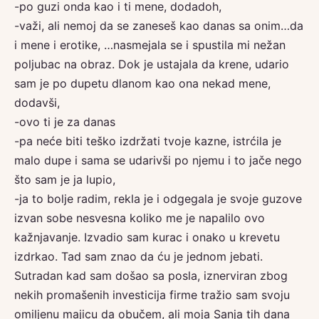
-po guzi onda kao i ti mene, dodadoh,
-važi, ali nemoj da se zaneseš kao danas sa onim…da
i mene i erotike, …nasmejala se i spustila mi nežan
poljubac na obraz. Dok je ustajala da krene, udario
sam je po dupetu dlanom kao ona nekad mene,
dodavši,
-ovo ti je za danas
-pa neće biti teško izdržati tvoje kazne, istrćila je
malo dupe i sama se udarivši po njemu i to jače nego
što sam je ja lupio,
-ja to bolje radim, rekla je i odgegala je svoje guzove
izvan sobe nesvesna koliko me je napalilo ovo
kažnjavanje. Izvadio sam kurac i onako u krevetu
izdrkao. Tad sam znao da ću je jednom jebati.
Sutradan kad sam došao sa posla, iznerviran zbog
nekih promašenih investicija firme tražio sam svoju
omiljenu majicu da obučem, ali moja Sanja tih dana