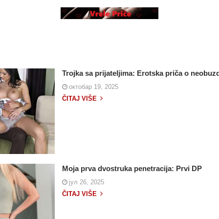
Trojka sa prijateljima: Erotska priča o neobuzd
октобар 19, 2025
ČITAJ VIŠE
Moja prva dvostruka penetracija: Prvi DP
јул 26, 2025
ČITAJ VIŠE