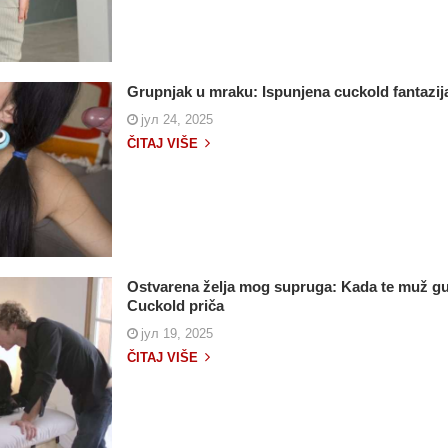
Grupnjak u mraku: Ispunjena cuckold fantazij
јул 24, 2025
ČITAJ VIŠE
Ostvarena želja mog supruga: Kada te muž gu
Cuckold priča
јул 19, 2025
ČITAJ VIŠE