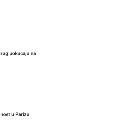
 drug pokucaju na
tnost u Parizu