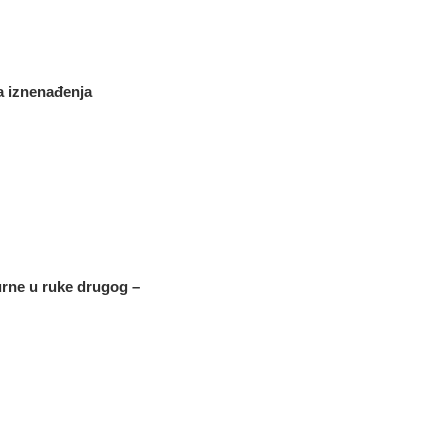
a iznenađenja
rne u ruke drugog –