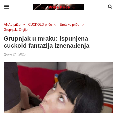
ANAL priče
CUCKOLD priče
Erotske priče
Grupnjak, Orgije
Grupnjak u mraku: Ispunjena
cuckold fantazija iznenađenja
јул 24, 2025