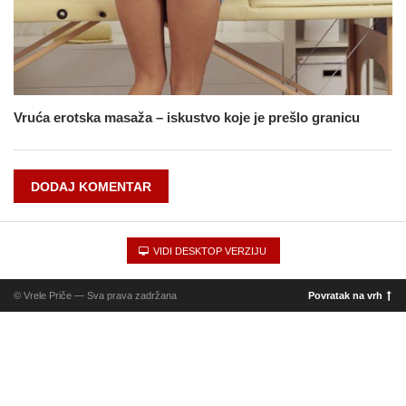
Vruća erotska masaža – iskustvo koje je prešlo granicu
DODAJ KOMENTAR
VIDI DESKTOP VERZIJU
© Vrele Priče — Sva prava zadržana
Povratak na vrh