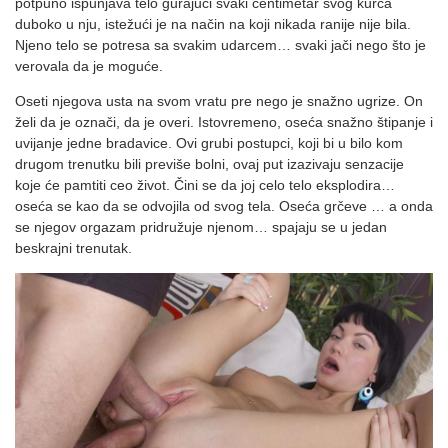
potpuno ispunjava telo gurajući svaki centimetar svog kurca
duboko u nju, istežući je na način na koji nikada ranije nije bila.
Njeno telo se potresa sa svakim udarcem… svaki jači nego što je
verovala da je moguće.
Oseti njegova usta na svom vratu pre nego je snažno ugrize. On
želi da je označi, da je overi. Istovremeno, oseća snažno štipanje i
uvijanje jedne bradavice. Ovi grubi postupci, koji bi u bilo kom
drugom trenutku bili previše bolni, ovaj put izazivaju senzacije
koje će pamtiti ceo život. Čini se da joj celo telo eksplodira…
oseća se kao da se odvojila od svog tela. Oseća grčeve … a onda
se njegov orgazam pridružuje njenom… spajaju se u jedan
beskrajni trenutak.