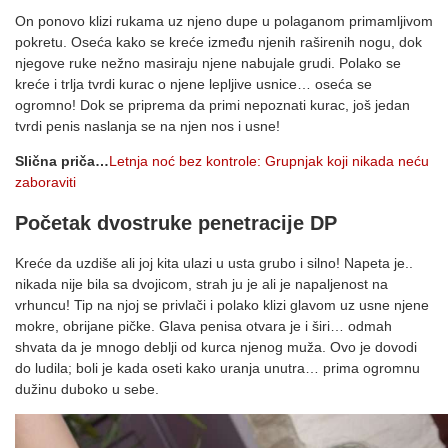
On ponovo klizi rukama uz njeno dupe u polaganom primamljivom
pokretu. Oseća kako se kreće između njenih raširenih nogu, dok
njegove ruke nežno masiraju njene nabujale grudi. Polako se
kreće i trlja tvrdi kurac o njene lepljive usnice… oseća se
ogromno! Dok se priprema da primi nepoznati kurac, još jedan
tvrdi penis naslanja se na njen nos i usne!
Slična priča…
Letnja noć bez kontrole: Grupnjak koji nikada neću
zaboraviti
Početak dvostruke penetracije DP
Kreće da uzdiše ali joj kita ulazi u usta grubo i silno! Napeta je..
nikada nije bila sa dvojicom, strah ju je ali je napaljenost na
vrhuncu! Tip na njoj se privlači i polako klizi glavom uz usne njene
mokre, obrijane pičke. Glava penisa otvara je i širi… odmah
shvata da je mnogo deblji od kurca njenog muža. Ovo je dovodi
do ludila; boli je kada oseti kako uranja unutra… prima ogromnu
dužinu duboko u sebe.