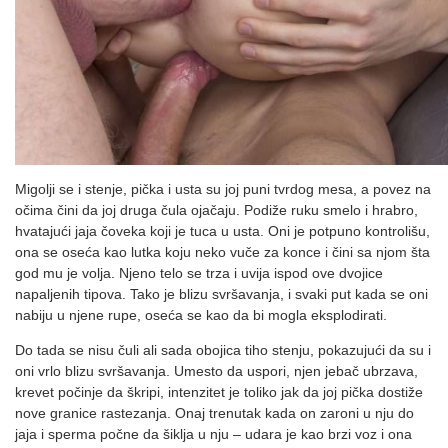
Migolji se i stenje, pička i usta su joj puni tvrdog mesa, a povez na
očima čini da joj druga čula ojačaju. Podiže ruku smelo i hrabro,
hvatajući jaja čoveka koji je tuca u usta. Oni je potpuno kontrolišu,
ona se oseća kao lutka koju neko vuče za konce i čini sa njom šta
god mu je volja. Njeno telo se trza i uvija ispod ove dvojice
napaljenih tipova. Tako je blizu svršavanja, i svaki put kada se oni
nabiju u njene rupe, oseća se kao da bi mogla eksplodirati.
Do tada se nisu čuli ali sada obojica tiho stenju, pokazujući da su i
oni vrlo blizu svršavanja. Umesto da uspori, njen jebač ubrzava,
krevet počinje da škripi, intenzitet je toliko jak da joj pička dostiže
nove granice rastezanja. Onaj trenutak kada on zaroni u nju do
jaja i sperma počne da šiklja u nju – udara je kao brzi voz i ona