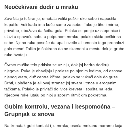
Neočekivani dodir u mraku
Završila je tuširanje, omotala veliki peškir oko sebe i napustila
kupatilo. Voli kada ima kuću samo za sebe. Tako je tiho i mirno,
privatno, obožava da šetka gola. Polako se penje uz stepenice i
ulazi u spavaću sobu u potpunom mraku, polako skida peškir sa
sebe. Njena ruka poseže da upali svetlo ali umesto toga pronalazi
golo meso! Toliko je šokirana da se skameni u mestu dok je grube
ruke hvataju.
Čvrsto muško telo pritiska se uz nju, dok joj bedra dodiruju
njegova. Ruke je obavijaju i prolaze po njenim leđima, od osnove
njenog vrata, duž centra kičme, polako se vukući dole do guze.
Drhti, uplašena je ali ovaj stranac joj stvara i trnce u erogenim
tačkama. Polako je privlači do ivice kreveta i spušta na leđa.
Njegove ruke lutaju po njoj u sporim ritmičkim pokretima.
Gubim kontrolu, vezana i bespomoćna –
Grupnjak iz snova
Na trenutak gubi kontakt i, u mraku, oseća mekanu maramu koja