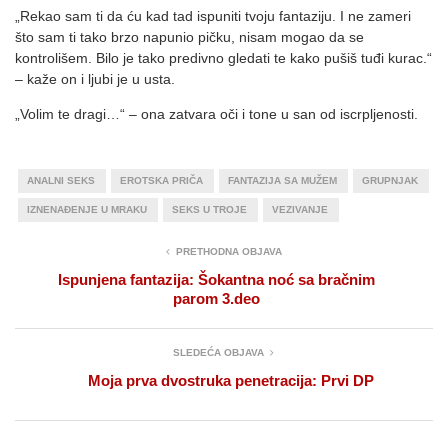
„Rekao sam ti da ću kad tad ispuniti tvoju fantaziju. I ne zameri
što sam ti tako brzo napunio pičku, nisam mogao da se
kontrolišem. Bilo je tako predivno gledati te kako pušiš tuđi kurac.“
– kaže on i ljubi je u usta.
„Volim te dragi…“ – ona zatvara oči i tone u san od iscrpljenosti.
ANALNI SEKS
EROTSKA PRIČA
FANTAZIJA SA MUŽEM
GRUPNJAK
IZNENAĐENJE U MRAKU
SEKS U TROJE
VEZIVANJE
PRETHODNA OBJAVA
Ispunjena fantazija: Šokantna noć sa bračnim
parom 3.deo
SLEDEĆA OBJAVA
Moja prva dvostruka penetracija: Prvi DP