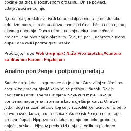
počinje da grca u sopstvenom orgazmu. On se povlači,
udaljavajući se od nje.
Njeno telo gori dok sve tvrđi kurac i dalje sondira njeno duboko
grlo. Iznenada, i on se udaljava i nastaje tišina. Tišina osim njenog
glasnog dahtanja. Dobra tri minuta koja deluju kao večnost
prolaze i ona biva naglo okrenuta. Dva, tri, pet… udaraca o njeno
dupe i ona cvili i podiže guzu visoko.
Pročitajte i ovo
Vreli Grupnjak: Naša Prva Erotska Avantura
sa Bračnim Parom i Prijateljem
Analno poniženje i potpunu predaju
Sad će da je jebe… sigurno će da je jebe! Guzovi joj se šire i ona
oseti klizav mokar glavić kako joj se pritiska u šupak. Dok je
nagužena i drhti, sperma iz njene pičke curi iz nje. Tako je
ponižena, napunjena i spremna kao najjeftinija kurva. Ona želi
jedan dug i snažan udarac koji će je razvaliti! Konačno, on prodire
glavom svog kurca, a ona oseća kako se isteže njen ne mnogo
iskusan šupak. Njegove ruke lutaju po njenom telu, grebu je,
gnječe, stiskaju. Njegov penis klizi u nju sa velikom gladnom