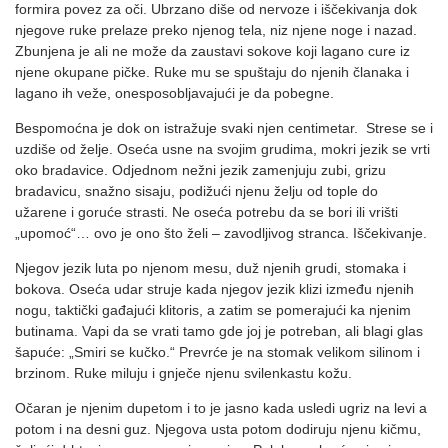
formira povez za oči. Ubrzano diše od nervoze i iščekivanja dok
njegove ruke prelaze preko njenog tela, niz njene noge i nazad.
Zbunjena je ali ne može da zaustavi sokove koji lagano cure iz
njene okupane pičke. Ruke mu se spuštaju do njenih članaka i
lagano ih veže, onesposobljavajući je da pobegne.
Bespomoćna je dok on istražuje svaki njen centimetar. Strese se i
uzdiše od želje. Oseća usne na svojim grudima, mokri jezik se vrti
oko bradavice. Odjednom nežni jezik zamenjuju zubi, grizu
bradavicu, snažno sisaju, podižući njenu želju od tople do
užarene i goruće strasti. Ne oseća potrebu da se bori ili vrišti
„upomoć“… ovo je ono što želi – zavodljivog stranca. Iščekivanje.
Njegov jezik luta po njenom mesu, duž njenih grudi, stomaka i
bokova. Oseća udar struje kada njegov jezik klizi između njenih
nogu, taktički gađajući klitoris, a zatim se pomerajući ka njenim
butinama. Vapi da se vrati tamo gde joj je potreban, ali blagi glas
šapuće: „Smiri se kučko.“ Prevrće je na stomak velikom silinom i
brzinom. Ruke miluju i gnječe njenu svilenkastu kožu.
Očaran je njenim dupetom i to je jasno kada usledi ugriz na levi a
potom i na desni guz. Njegova usta potom dodiruju njenu kičmu,