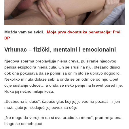
Možda vam se svidi…
Moja prva dvostruka penetracija: Prvi
DP
Vrhunac – fizički, mentalni i emocionalni
Njegova sperma preplavljuje njena creva, pulsiranje njegovog
penisa eksplodira njena čula. On se sruši na nju, otežano dišući
dok ona pokušava da se pomiri sa onim što se upravo dogodilo.
Nekoliko minuta dolaze sebi a onda se on odmiče od nje. Opet
čuje šuštanje odeće… a onda se neko penje na krevet pored nje.
Ruka joj nežno miluje kosu.
„Bezbedna si dušo“, šapuće glas koji joj je veoma poznat – njen
muž. Ljubi je, skidajući joj povez sa očiju.
„Ne mogu da verujem da si ovo uradio za mene“, promrmlja ona,
blago se osmehujući.