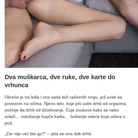
Dva muškarca, dve ruke, dve karte do
vrhunca
Okreće je na leđa i ona sada leži raširenih nogu, još uvek sa
povezom na očima. Njeno telo, koje još uvek drhti od orgazma,
počinje da drhti od iščekivanja. Čuje zvukove kako se neko
svlači… zveckanje kopče kaiša… šuštanje odeće koja udara o
pod.
„Zar nije već bio go?“ – pita se ona dok drhti.