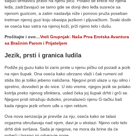
šaljući drhtavicu pravo na njenu picu. Polako se kreće niz njena
leđa, zadržavajući se tamo gde se donji deo leđa susreće sa
njenom guzicom, a zatim nastavlja niže i ponovo pruža poseban
tretman njenoj guzi koju obasipa jezikom i pljuvačkom. Svaki dodir
se oseća kao vatra na njenoj koži, prži njeno telo i dušu.
Pročitajte i ovo…
Vreli Grupnjak: Naša Prva Erotska Avantura
sa Bračnim Parom i Prijateljem
Jezik, prsti i granica ludila
Podiže joj guzu kako bi zario prste u njenu pičku od pozadi a jezik
na njen šupak. Ona oseća kako ubrzano vlaži i čak rumeni od
stida što je toliko jebeno naložena. Njegovi prsti ulaze u nju silno i
spretno, dovodeći je do ivice. U isto vreme, njegov jezik se polako
kotrlja preko njenog sfinktera, usled čeka joj šupak drhti i grči se.
Njegovi prsti istražuju duboko, pronalazeći njenu G-tačku baš
kada njegov jezik vrhom uđe u njen rektum.
Ova nova senzacija je previše za nju; oseća kako se talasi
orgazma obrušavaju nad njom, davi je u ekstazi. Njeno celo telo
drhti dok svršava. Sada je njegova, ne mora da brine da će
pobeći i lagano joj odvezuje noge.