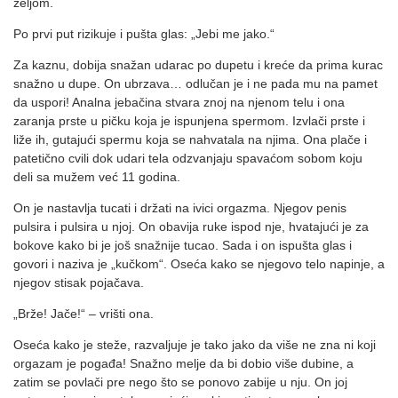
željom.
Po prvi put rizikuje i pušta glas: „Jebi me jako.“
Za kaznu, dobija snažan udarac po dupetu i kreće da prima kurac
snažno u dupe. On ubrzava… odlučan je i ne pada mu na pamet
da uspori! Analna jebačina stvara znoj na njenom telu i ona
zaranja prste u pičku koja je ispunjena spermom. Izvlači prste i
liže ih, gutajući spermu koja se nahvatala na njima. Ona plače i
patetično cvili dok udari tela odzvanjaju spavaćom sobom koju
deli sa mužem već 11 godina.
On je nastavlja tucati i držati na ivici orgazma. Njegov penis
pulsira i pulsira u njoj. On obavija ruke ispod nje, hvatajući je za
bokove kako bi je još snažnije tucao. Sada i on ispušta glas i
govori i naziva je „kučkom“. Oseća kako se njegovo telo napinje, a
njegov stisak pojačava.
„Brže! Jače!“ – vrišti ona.
Oseća kako je steže, razvaljuje je tako jako da više ne zna ni koji
orgazam je pogađa! Snažno melje da bi dobio više dubine, a
zatim se povlači pre nego što se ponovo zabije u nju. On joj